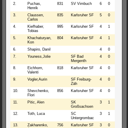
2.
Puchas,
831
SV Vimbuch
6
0
1
6
Henrik
3.
Claussen,
835
Karlsruher SF
5
0
2
5
Carlos
4.
Kiefhaber,
995
Karlsruher SF
4
1
2
4
Tobias
5.
Khachaturyan,
804
Karlsruher SF
4
1
2
4
Kon
6.
Shapiro, Danil
4
0
3
4
7.
Youness,Jolie
SF Bad
4
0
3
4
Mergenth
8.
Eichhorn,
818
Karlsruher SF
4
0
3
4
Valenti
9.
Vogler,Aurin
SF Freiburg-
4
0
3
4
Zäh
10.
Shevchenko,
856
Karlsruher SF
4
0
3
4
Flori
11.
Pitic, Alen
SK
3
1
3
3
Großsachsen
12.
Toth, Luca
SC
3
1
3
3
Untergrombac
13.
Zakharenko,
756
Karlsruher SF
3
0
4
3