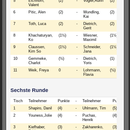
5
Eichhorn,
(2)
-
Vogler,Aurin
(2)
1
Valent
6
Pitic, Alen
(2)
-
Wundling,
(2)
1
Kai
7
Toth, Luca
(2)
-
Dietrich,
(2)
1
Gerit
8
Khachaturyan,
(1½)
-
Wiesner,
(1½)
1
Ko
Maximil
9
Claussen,
(1½)
-
Schneider,
(1½)
½
Kim So
Jana
10
Gemmeke,
(½)
-
Dietrich,
(1)
½
Charlot
Yoris
11
Weik, Freya
0
-
Lohrmann,
(½)
½
Flavia
Sechste Runde
Tisch
Teilnehmer
Punkte
-
Teilnehmer
Punkte
1
Shapiro, Danil
(4)
-
Uhlmann, Tim
(5)
2
Youness,Jolie
(4)
-
Puchas,
(4)
Henrik
3
Kiefhaber,
(3)
-
Zakharenko,
(3)