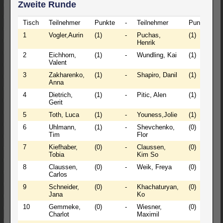
Zweite Runde
Tisch
Teilnehmer
Punkte
-
Teilnehmer
Punkte
E
1
Vogler,Aurin
(1)
-
Puchas,
(1)
0
Henrik
2
Eichhorn,
(1)
-
Wundling, Kai
(1)
1
Valent
3
Zakharenko,
(1)
-
Shapiro, Danil
(1)
0
Anna
4
Dietrich,
(1)
-
Pitic, Alen
(1)
0
Gerit
5
Toth, Luca
(1)
-
Youness,Jolie
(1)
0
6
Uhlmann,
(1)
-
Shevchenko,
(0)
1
Tim
Flor
7
Kiefhaber,
(0)
-
Claussen,
(0)
1
Tobia
Kim So
8
Claussen,
(0)
-
Weik, Freya
(0)
1
Carlos
9
Schneider,
(0)
-
Khachaturyan,
(0)
½
Jana
Ko
10
Gemmeke,
(0)
-
Wiesner,
(0)
½
Charlot
Maximil