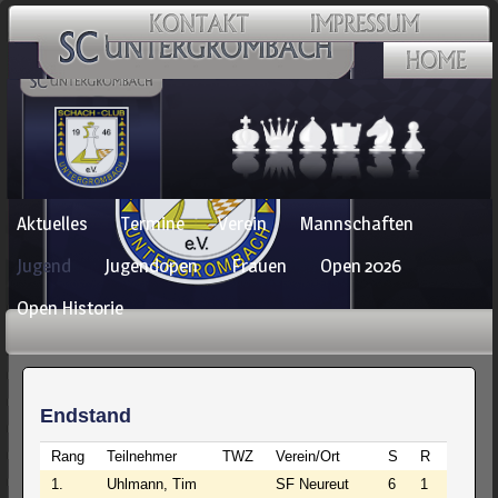
Navigation
Aktuelles
Termine
Verein
Mannschaften
überspringen
Jugend
Jugendopen
Frauen
Open 2026
Open Historie
Endstand
Rang
Teilnehmer
TWZ
Verein/Ort
S
R
V
P
1.
Uhlmann, Tim
SF Neureut
6
1
0
6