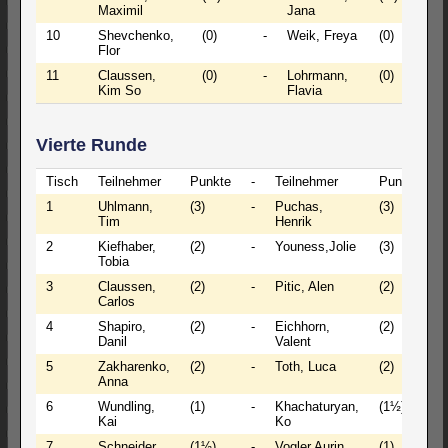
Maximil
Jana
10
Shevchenko,
(0)
-
Weik, Freya
(0)
1
Flor
11
Claussen,
(0)
-
Lohrmann,
(0)
½
Kim So
Flavia
Vierte Runde
Tisch
Teilnehmer
Punkte
-
Teilnehmer
Punkte
E
1
Uhlmann,
(3)
-
Puchas,
(3)
1
Tim
Henrik
2
Kiefhaber,
(2)
-
Youness,Jolie
(3)
1
Tobia
3
Claussen,
(2)
-
Pitic, Alen
(2)
1
Carlos
4
Shapiro,
(2)
-
Eichhorn,
(2)
1
Danil
Valent
5
Zakharenko,
(2)
-
Toth, Luca
(2)
1
Anna
6
Wundling,
(1)
-
Khachaturyan,
(1½)
1
Kai
Ko
7
Schneider,
(1½)
-
Vogler,Aurin
(1)
0