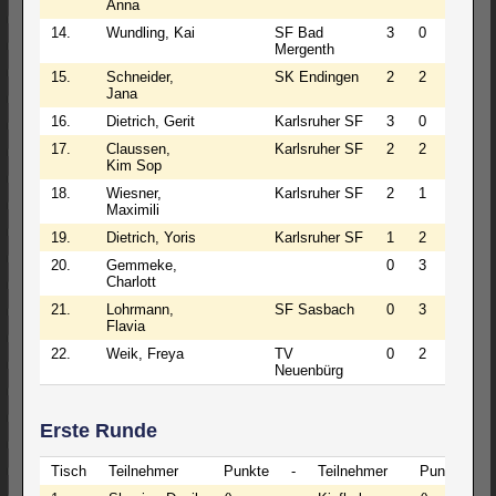
Anna
14.
Wundling, Kai
SF Bad
3
0
4
3
Mergenth
15.
Schneider,
SK Endingen
2
2
3
3
Jana
16.
Dietrich, Gerit
Karlsruher SF
3
0
4
3
17.
Claussen,
Karlsruher SF
2
2
3
3
Kim Sop
18.
Wiesner,
Karlsruher SF
2
1
4
2
Maximili
19.
Dietrich, Yoris
Karlsruher SF
1
2
4
2
20.
Gemmeke,
0
3
4
1
Charlott
21.
Lohrmann,
SF Sasbach
0
3
4
1
Flavia
22.
Weik, Freya
TV
0
2
5
1
Neuenbürg
Erste Runde
Tisch
Teilnehmer
Punkte
-
Teilnehmer
Punkte
E