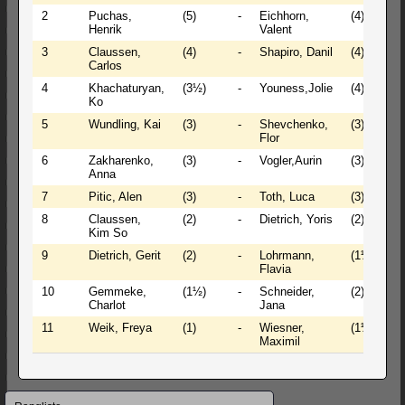
2
Puchas,
(5)
-
Eichhorn,
(4)
Henrik
Valent
3
Claussen,
(4)
-
Shapiro, Danil
(4)
Carlos
4
Khachaturyan,
(3½)
-
Youness,Jolie
(4)
Ko
5
Wundling, Kai
(3)
-
Shevchenko,
(3)
Flor
6
Zakharenko,
(3)
-
Vogler,Aurin
(3)
Anna
7
Pitic, Alen
(3)
-
Toth, Luca
(3)
8
Claussen,
(2)
-
Dietrich, Yoris
(2)
Kim So
9
Dietrich, Gerit
(2)
-
Lohrmann,
(1½)
Flavia
10
Gemmeke,
(1½)
-
Schneider,
(2)
Charlot
Jana
11
Weik, Freya
(1)
-
Wiesner,
(1½)
Maximil