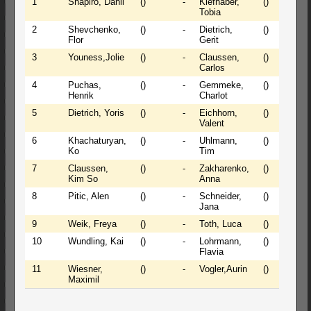
1
Shapiro, Danil
()
-
Kiefhaber,
()
1
Tobia
2
Shevchenko,
()
-
Dietrich,
()
0
Flor
Gerit
3
Youness,Jolie
()
-
Claussen,
()
1
Carlos
4
Puchas,
()
-
Gemmeke,
()
1
Henrik
Charlot
5
Dietrich, Yoris
()
-
Eichhorn,
()
0
Valent
6
Khachaturyan,
()
-
Uhlmann,
()
0
Ko
Tim
7
Claussen,
()
-
Zakharenko,
()
0
Kim So
Anna
8
Pitic, Alen
()
-
Schneider,
()
1
Jana
9
Weik, Freya
()
-
Toth, Luca
()
0
10
Wundling, Kai
()
-
Lohrmann,
()
1
Flavia
11
Wiesner,
()
-
Vogler,Aurin
()
0
Maximil