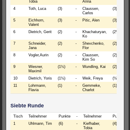
Tobia
Anna
4
Toth, Luca
(3)
-
Claussen,
(3)
Carlos
5
Eichhorn,
(3)
-
Pitic, Alen
(3)
Valent
6
Dietrich, Gerit
(2)
-
Khachaturyan,
(2½)
Ko
7
Schneider,
(2)
-
Shevchenko,
(2)
Jana
Flor
8
Vogler,Aurin
(2)
-
Claussen,
(2)
Kim So
9
Wiesner,
(1½)
-
Wundling, Kai
(2)
Maximil
10
Dietrich, Yoris
(1½)
-
Weik, Freya
(½)
11
Lohrmann,
(1)
-
Gemmeke,
(1)
Flavia
Charlot
Siebte Runde
Tisch
Teilnehmer
Punkte
-
Teilnehmer
Punkte
1
Uhlmann, Tim
(6)
-
Kiefhaber,
(4)
Tobia