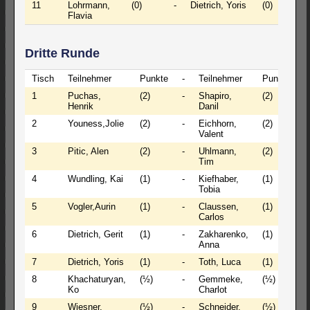
11
Lohrmann,
(0)
-
Dietrich, Yoris
(0)
0
Flavia
Dritte Runde
Tisch
Teilnehmer
Punkte
-
Teilnehmer
Punkte
E
1
Puchas,
(2)
-
Shapiro,
(2)
1
Henrik
Danil
2
Youness,Jolie
(2)
-
Eichhorn,
(2)
1
Valent
3
Pitic, Alen
(2)
-
Uhlmann,
(2)
0
Tim
4
Wundling, Kai
(1)
-
Kiefhaber,
(1)
0
Tobia
5
Vogler,Aurin
(1)
-
Claussen,
(1)
0
Carlos
6
Dietrich, Gerit
(1)
-
Zakharenko,
(1)
0
Anna
7
Dietrich, Yoris
(1)
-
Toth, Luca
(1)
0
8
Khachaturyan,
(½)
-
Gemmeke,
(½)
1
Ko
Charlot
9
Wiesner,
(½)
-
Schneider,
(½)
0