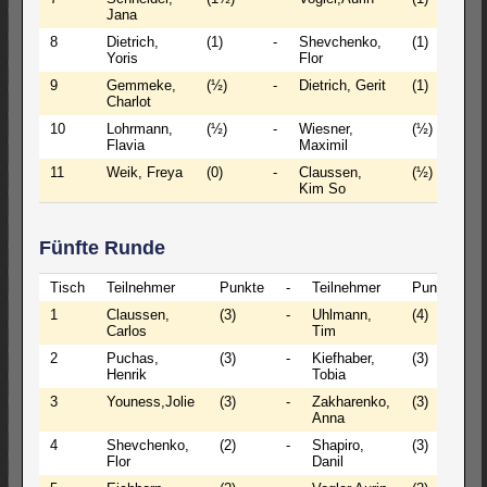
Jana
8
Dietrich,
(1)
-
Shevchenko,
(1)
0
Yoris
Flor
9
Gemmeke,
(½)
-
Dietrich, Gerit
(1)
0
Charlot
10
Lohrmann,
(½)
-
Wiesner,
(½)
0
Flavia
Maximil
11
Weik, Freya
(0)
-
Claussen,
(½)
0
Kim So
Fünfte Runde
Tisch
Teilnehmer
Punkte
-
Teilnehmer
Punkte
E
1
Claussen,
(3)
-
Uhlmann,
(4)
0
Carlos
Tim
2
Puchas,
(3)
-
Kiefhaber,
(3)
1
Henrik
Tobia
3
Youness,Jolie
(3)
-
Zakharenko,
(3)
1
Anna
4
Shevchenko,
(2)
-
Shapiro,
(3)
0
Flor
Danil