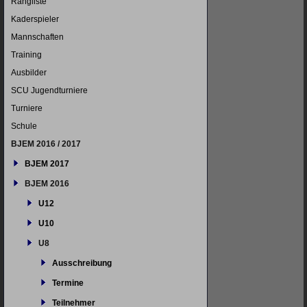
Navigation
Rangliste
überspringen
Kaderspieler
Mannschaften
Training
Ausbilder
SCU Jugendturniere
Turniere
Schule
BJEM 2016 / 2017
BJEM 2017
BJEM 2016
U12
U10
U8
Ausschreibung
Termine
Teilnehmer