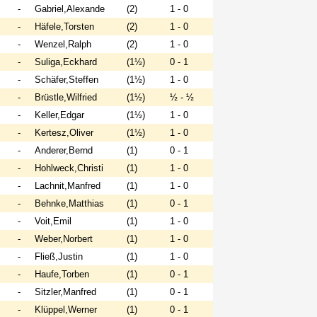
-
Gabriel,Alexande
(2)
1 - 0
-
Häfele,Torsten
(2)
1 - 0
-
Wenzel,Ralph
(2)
1 - 0
-
Suliga,Eckhard
(1½)
0 - 1
-
Schäfer,Steffen
(1½)
1 - 0
-
Brüstle,Wilfried
(1½)
½ - ½
-
Keller,Edgar
(1½)
1 - 0
-
Kertesz,Oliver
(1½)
1 - 0
-
Anderer,Bernd
(1)
0 - 1
-
Hohlweck,Christi
(1)
1 - 0
-
Lachnit,Manfred
(1)
1 - 0
-
Behnke,Matthias
(1)
0 - 1
-
Voit,Emil
(1)
1 - 0
-
Weber,Norbert
(1)
1 - 0
-
Fließ,Justin
(1)
1 - 0
-
Haufe,Torben
(1)
0 - 1
-
Sitzler,Manfred
(1)
0 - 1
-
Klüppel,Werner
(1)
0 - 1