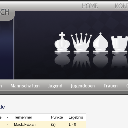
n
Mannschaften
Jugend
Jugendopen
Frauen
de
e
-
Teilnehmer
Punkte
Ergebnis
-
Mack,Fabian
(2)
1 - 0