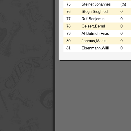
75
Steiner,Johannes
(½)
76
Stegh,Siegfried
0
77
Ruf,Benjamin
0
78
Geisert,Bernd
0
79
Al-Butmeh,Firas
0
80
Jahraus,Marlis
0
81
Eisenmann,Willi
0