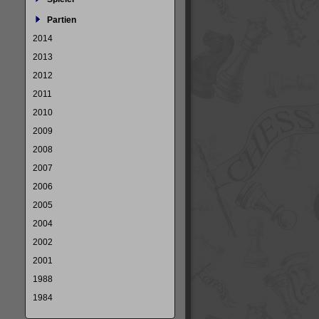
Partien
2014
2013
2012
2011
2010
2009
2008
2007
2006
2005
2004
2002
2001
1988
1984