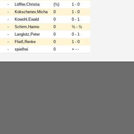
-
Löffler,Christia
(½)
1 - 0
-
Kokschenev,Micha
0
1 - 0
-
Kowohl,Ewald
0
0 - 1
-
Schirm,Hanno
0
½ - ½
-
Langlotz,Peter
0
0 - 1
-
Fließ,Renke
0
1 - 0
-
spielfrei
0
+ - -