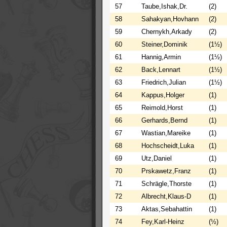
57
Taube,Ishak,Dr.
(2)
58
Sahakyan,Hovhann
(2)
59
Chernykh,Arkady
(2)
60
Steiner,Dominik
(1½)
61
Hannig,Armin
(1½)
62
Back,Lennart
(1½)
63
Friedrich,Julian
(1½)
64
Kappus,Holger
(1)
65
Reimold,Horst
(1)
66
Gerhards,Bernd
(1)
67
Wastian,Mareike
(1)
68
Hochscheidt,Luka
(1)
69
Utz,Daniel
(1)
70
Prskawetz,Franz
(1)
71
Schrägle,Thorste
(1)
72
Albrecht,Klaus-D
(1)
73
Aktas,Sebahattin
(1)
74
Fey,Karl-Heinz
(½)