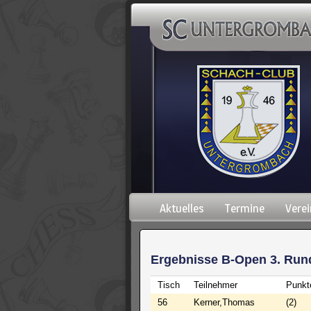
Navigation
Aktuelles
Termine
Verei
überspringen
Ergebnisse B-Open 3. Run
Tisch
Teilnehmer
Punkt
56
Kerner,Thomas
(2)