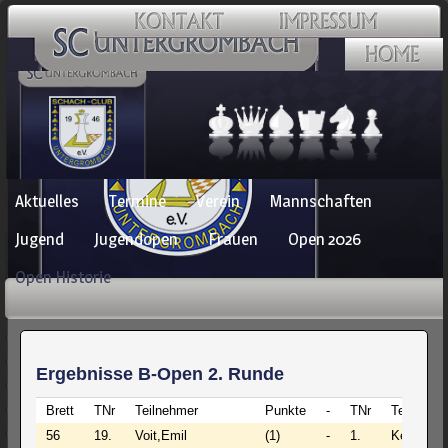
Navigation
Aktuelles
Termine
Verein
Mannschaften
überspringen
Jugend
Jugendopen
Frauen
Open 2026
Open Historie
Ergebnisse B-Open 2. Runde
Brett
TNr
Teilnehmer
Punkte
-
TNr
Teilnehme
56
19.
Voit,Emil
(1)
-
1.
Kerner,T