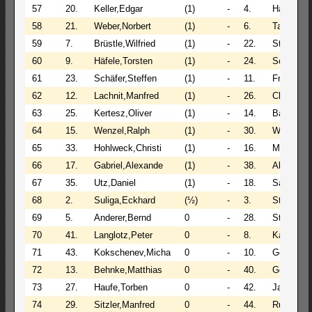
57
20.
Keller,Edgar
(1)
-
4.
Hannig,A
58
21.
Weber,Norbert
(1)
-
6.
Taube,Ish
59
7.
Brüstle,Wilfried
(1)
-
22.
Steiner,D
60
9.
Häfele,Torsten
(1)
-
24.
Schrägle,
61
23.
Schäfer,Steffen
(1)
-
11.
Friedrich,
62
12.
Lachnit,Manfred
(1)
-
26.
Chernykh
63
25.
Kertesz,Oliver
(1)
-
14.
Back,Len
64
15.
Wenzel,Ralph
(1)
-
30.
Wastian,
65
33.
Hohlweck,Christi
(1)
-
16.
Mack,Fab
66
17.
Gabriel,Alexande
(1)
-
38.
Albrecht,
67
35.
Utz,Daniel
(1)
-
18.
Sahakyan
68
2.
Suliga,Eckhard
(½)
-
3.
Stegh,Sie
69
5.
Anderer,Bernd
0
-
28.
Steiner,J
70
41.
Langlotz,Peter
0
-
8.
Kappus,H
71
43.
Kokschenev,Micha
0
-
10.
Gerhards
72
13.
Behnke,Matthias
0
-
40.
Geisert,B
73
27.
Haufe,Torben
0
-
42.
Jahraus,M
74
29.
Sitzler,Manfred
0
-
44.
Ruf,Benj