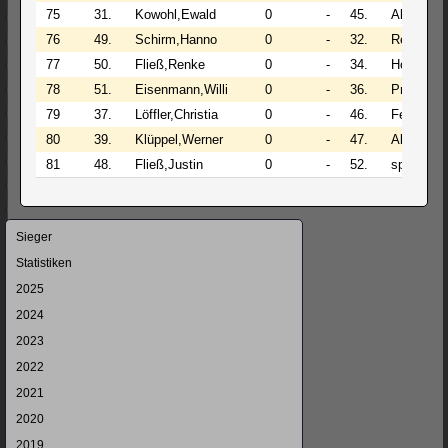
75
31.
Kowohl,Ewald
0
-
45.
Aktas,Seb
76
49.
Schirm,Hanno
0
-
32.
Reimold,H
77
50.
Fließ,Renke
0
-
34.
Hochsche
78
51.
Eisenmann,Willi
0
-
36.
Prskawet
79
37.
Löffler,Christia
0
-
46.
Fey,Karl-
80
39.
Klüppel,Werner
0
-
47.
Al-Butmeh
81
48.
Fließ,Justin
0
-
52.
spielfrei
Navigation
Sieger
überspringen
Statistiken
2025
2024
2023
2022
2021
2020
2019