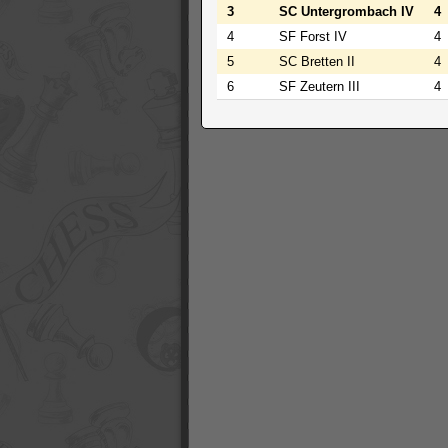
3
SC Untergrombach IV
4
4
SF Forst IV
4
5
SC Bretten II
4
6
SF Zeutern III
4