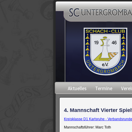
Navigation
Aktuelles
Termine
Verei
überspringen
4. Mannschaft Vierter Spiel
Kreisklasse D1 Karlsruhe - Verbandsrund
Mannschaftsführer: Marc Toth