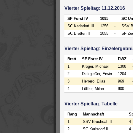
Vierter Spieltag: 11.12.2016
SF Forst IV
1095
-
SC Un
SC Karlsdorf III
1256
-
SSV Br
SC Bretten II
1055
-
SF Zeu
Vierter Spieltag: Einzelergebn
Brett
SF Forst IV
DWZ
1
Kröger, Michael
1308
2
Dickgießer, Erwin
1204
3
Herrero, Elias
969
4
Löffler, Milan
900
Vierter Spieltag: Tabelle
Rang
Mannschaft
Sp
1
SSV Bruchsal III
4
2
SC Karlsdorf III
4