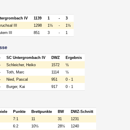
tergrombach IV
1139
1
-
3
uchsal III
1298
1½
-
1½
tern III
851
3
-
1
isse
-
SC Untergrombach IV
DWZ
Ergebnis
-
Schleicher, Heiko
1572
½
-
Toth, Marc
1114
½
-
Nied, Pascal
951
0 - 1
-
Burger, Kai
917
0 - 1
iele
Punkte
Brettpunkte
BW
DWZ-Schnitt
7:1
11
31
1231
6:2
10½
28½
1240