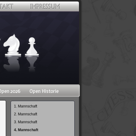
Open 2026
Open Historie
Navigation
1. Mannschaft
überspringen
2. Mannschaft
3. Mannschaft
4. Mannschaft