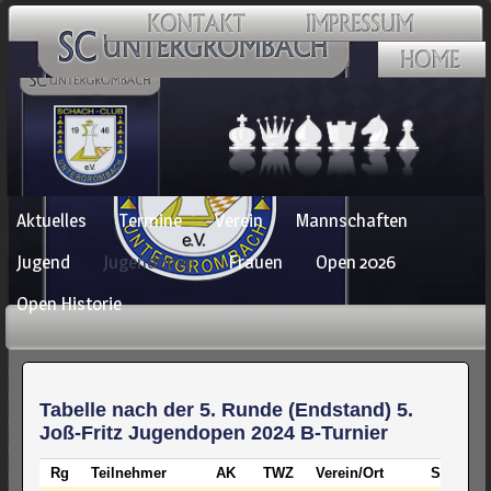
Navigation
Aktuelles
Termine
Verein
Mannschaften
überspringen
Jugend
Jugendopen
Frauen
Open 2026
Open Historie
Tabelle nach der 5. Runde (Endstand) 5.
Joß-Fritz Jugendopen 2024 B-Turnier
Rg
Teilnehmer
AK
TWZ
Verein/Ort
S
R