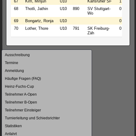
67
Kim, Minjun
U10
Karlsruher SF
1
0
68
Thotli, Jathin
U10
890
SV Stuttgart-
0
0
Wo
69
Bongartz, Ronja
U10
0
0
70
Lother, Thore
U10
791
SK Freiburg-
0
0
Zäh
Navigation
Ausschreibung
überspringen
Termine
Anmeldung
Häufige Fragen (FAQ)
Heinz-Fuchs-Cup
Teilnehmer A-Open
Teilnehmer B-Open
Teilnehmer Einsteiger
Turnierleitung und Schiedsrichter
Statistiken
Anfahrt