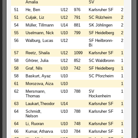
Amalia
SV
51
He, Ben
U12
976
Karlsruher SF
2
0
51
Culjak, Liz
U12
791
SC Rülzheim
2
0
54
Müller, Tillmann
U14
881
SK Jöhlingen
2
0
55
Uselmann, Nick
U10
799
SF Heidelberg
2
0
56
Walburg, Lucas
U12
SF Heilbronn-
2
0
Bi
57
Reetz, Shaila
U12
1099
Karlsruher SF
1
0
58
Gfrörer, Julia
U12
852
SC Waldbronn
1
0
58
Graf, Nils
U10
742
SF Heidelberg
1
0
58
Baskurt, Ayaz
U10
SC Pforzheim
1
0
61
Morozova, Aiza
U10
1
0
62
Mersmann,
U10
788
SV
1
0
Thomas
Hockenheim
63
Laukart,Theodor
U14
Karlsruher SF
1
0
64
Schmidt,
U10
788
Karlsruher SF
1
0
Nelson
64
Li, Ruoran
U10
748
Karlsruher SF
1
0
66
Kumar, Atharva
U10
784
Karlsruher SF
1
0