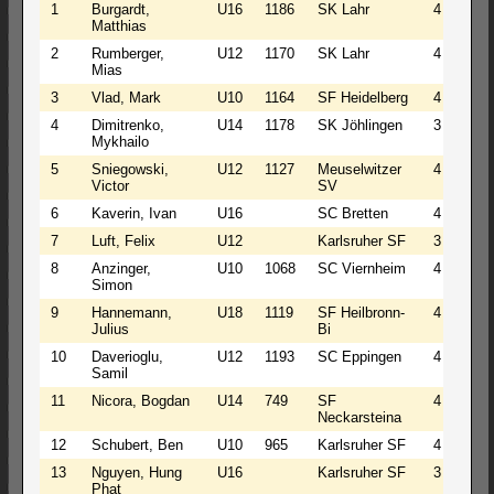
1
Burgardt,
U16
1186
SK Lahr
4
1
Matthias
2
Rumberger,
U12
1170
SK Lahr
4
1
Mias
3
Vlad, Mark
U10
1164
SF Heidelberg
4
1
4
Dimitrenko,
U14
1178
SK Jöhlingen
3
2
Mykhailo
5
Sniegowski,
U12
1127
Meuselwitzer
4
0
Victor
SV
6
Kaverin, Ivan
U16
SC Bretten
4
0
7
Luft, Felix
U12
Karlsruher SF
3
2
8
Anzinger,
U10
1068
SC Viernheim
4
0
Simon
9
Hannemann,
U18
1119
SF Heilbronn-
4
0
Julius
Bi
10
Daverioglu,
U12
1193
SC Eppingen
4
0
Samil
11
Nicora, Bogdan
U14
749
SF
4
0
Neckarsteina
12
Schubert, Ben
U10
965
Karlsruher SF
4
0
13
Nguyen, Hung
U16
Karlsruher SF
3
1
Phat