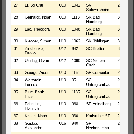
27
Li, Bo Chu
U10
1042
SV
2
2
Schwaikheim
28
Gerhardt, Noah
U10
1113
SK Bad
3
0
Homburg
29
Lao, Theodora
U10
1048
SK Bad
3
0
Homburg
30
Klepper, Simon
U10
1062
SK Jöhlingen
3
0
31
Zinchenko,
U12
942
SC Bretten
3
0
Danilo
32
Uludag, Divan
U12
1080
SC Niefern-
2
1
Ösch
33
George, Aiden
U10
1151
SF Conweiler
2
1
34
Wettstein,
U10
951
SC
2
1
Lennox
Untergrombac
35
Blum-Barth,
U10
1135
SC
2
1
Elias
Untergrombac
36
Fabritius,
U10
968
SF Heidelberg
2
1
Heinrich
37
Kissel, Noah
U10
930
Karlsruher SF
2
0
38
Guidea,
U16
940
SF
2
0
Alexandro
Neckarsteina