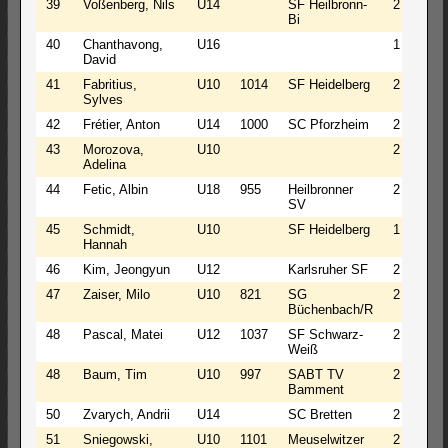
39
Voßenberg, Nils
U14
SF Heilbronn-
2
0
Bi
40
Chanthavong,
U16
1
2
David
41
Fabritius,
U10
1014
SF Heidelberg
2
0
Sylves
42
Frétier, Anton
U14
1000
SC Pforzheim
2
0
43
Morozova,
U10
2
0
Adelina
44
Fetic, Albin
U18
955
Heilbronner
2
0
SV
45
Schmidt,
U10
SF Heidelberg
1
2
Hannah
46
Kim, Jeongyun
U12
Karlsruher SF
2
0
47
Zaiser, Milo
U10
821
SG
2
0
Büchenbach/R
48
Pascal, Matei
U12
1037
SF Schwarz-
2
0
Weiß
48
Baum, Tim
U10
997
SABT TV
2
0
Bamment
50
Zvarych, Andrii
U14
SC Bretten
2
0
51
Sniegowski,
U10
1101
Meuselwitzer
2
0