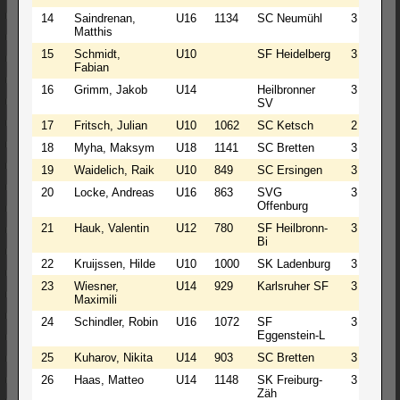
14
Saindrenan,
U16
1134
SC Neumühl
3
1
Matthis
15
Schmidt,
U10
SF Heidelberg
3
0
Fabian
16
Grimm, Jakob
U14
Heilbronner
3
0
SV
17
Fritsch, Julian
U10
1062
SC Ketsch
2
2
18
Myha, Maksym
U18
1141
SC Bretten
3
0
19
Waidelich, Raik
U10
849
SC Ersingen
3
0
20
Locke, Andreas
U16
863
SVG
3
0
Offenburg
21
Hauk, Valentin
U12
780
SF Heilbronn-
3
0
Bi
22
Kruijssen, Hilde
U10
1000
SK Ladenburg
3
0
23
Wiesner,
U14
929
Karlsruher SF
3
0
Maximili
24
Schindler, Robin
U16
1072
SF
3
0
Eggenstein-L
25
Kuharov, Nikita
U14
903
SC Bretten
3
0
26
Haas, Matteo
U14
1148
SK Freiburg-
3
0
Zäh