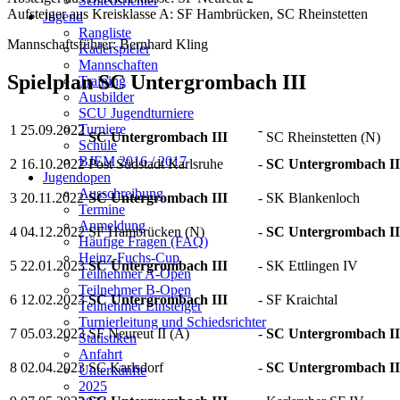
Schiedsrichter
Aufsteiger aus Kreisklasse A: SF Hambrücken, SC Rheinstetten
Jugend
Rangliste
Mannschaftsführer: Bernhard Kling
Kaderspieler
Mannschaften
Spielplan SC Untergrombach III
Training
Ausbilder
SCU Jugendturniere
Turniere
1
25.09.2022
-
SC Untergrombach III
SC Rheinstetten (N)
Schule
BJEM 2016 / 2017
2
16.10.2022
Post Südstadt Karlsruhe
-
SC Untergrombach II
Jugendopen
Ausschreibung
3
20.11.2022
SC Untergrombach III
-
SK Blankenloch
Termine
Anmeldung
4
04.12.2022
SF Hambrücken (N)
-
SC Untergrombach II
Häufige Fragen (FAQ)
Heinz-Fuchs-Cup
5
22.01.2023
SC Untergrombach III
-
SK Ettlingen IV
Teilnehmer A-Open
Teilnehmer B-Open
6
12.02.2023
SC Untergrombach III
-
SF Kraichtal
Teilnehmer Einsteiger
Turnierleitung und Schiedsrichter
7
05.03.2023
SF Neureut II (A)
-
SC Untergrombach II
Statistiken
Anfahrt
8
02.04.2023
SC Karlsdorf
-
SC Untergrombach II
Unterkünfte
2025