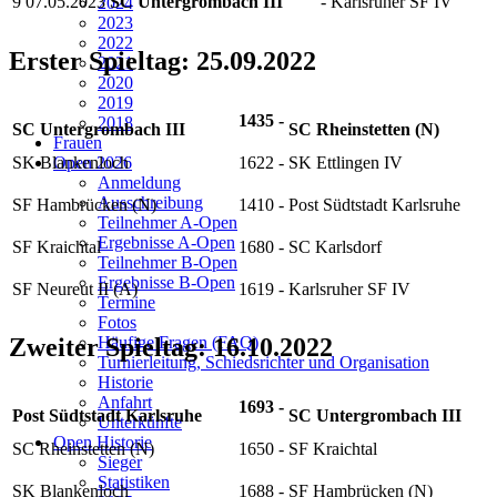
9
07.05.2023
SC Untergrombach III
-
Karlsruher SF IV
2024
2023
2022
Erster Spieltag: 25.09.2022
2021
2020
2019
1435
-
2018
SC Untergrombach III
SC Rheinstetten (N)
Frauen
SK Blankenloch
1622
-
SK Ettlingen IV
Open 2026
Anmeldung
Ausschreibung
SF Hambrücken (N)
1410
-
Post Südtstadt Karlsruhe
Teilnehmer A-Open
Ergebnisse A-Open
SF Kraichtal
1680
-
SC Karlsdorf
Teilnehmer B-Open
Ergebnisse B-Open
SF Neureut II (A)
1619
-
Karlsruher SF IV
Termine
Fotos
Häufige Fragen (FAQ)
Zweiter Spieltag: 16.10.2022
Turnierleitung, Schiedsrichter und Organisation
Historie
Anfahrt
1693
-
Post Südtstadt Karlsruhe
SC Untergrombach III
Unterkünfte
Open Historie
SC Rheinstetten (N)
1650
-
SF Kraichtal
Sieger
Statistiken
SK Blankenloch
1688
-
SF Hambrücken (N)