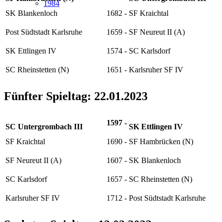
1984
SK Blankenloch
1682
-
SF Kraichtal
Post Südtstadt Karlsruhe
1659
-
SF Neureut II (A)
SK Ettlingen IV
1574
-
SC Karlsdorf
SC Rheinstetten (N)
1651
-
Karlsruher SF IV
Fünfter Spieltag: 22.01.2023
1597
-
SC Untergrombach III
SK Ettlingen IV
SF Kraichtal
1690
-
SF Hambrücken (N)
SF Neureut II (A)
1607
-
SK Blankenloch
SC Karlsdorf
1657
-
SC Rheinstetten (N)
Karlsruher SF IV
1712
-
Post Südtstadt Karlsruhe