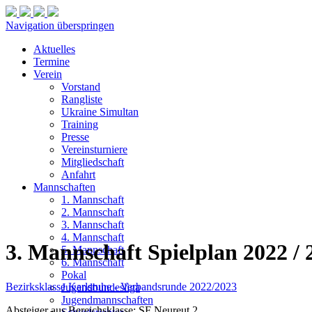
Navigation überspringen
Aktuelles
Termine
Verein
Vorstand
Rangliste
Ukraine Simultan
Training
Presse
Vereinsturniere
Mitgliedschaft
Anfahrt
Mannschaften
1. Mannschaft
2. Mannschaft
3. Mannschaft
4. Mannschaft
3. Mannschaft Spielplan 2022 / 
5. Mannschaft
6. Mannschaft
Pokal
Bezirksklasse Karlsruhe - Verbandsrunde 2022/2023
Jugendbundesliga
Jugendmannschaften
Absteiger aus Bereichsklasse: SF Neureut 2