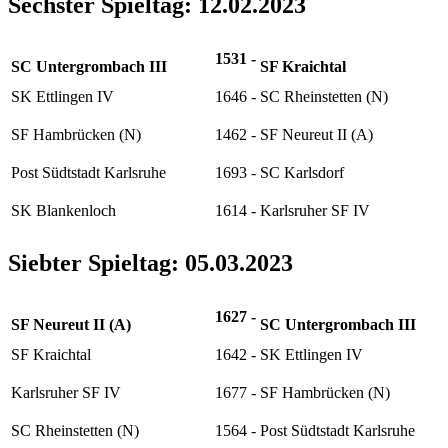
Sechster Spieltag: 12.02.2023
1531
-
SC Untergrombach III
SF Kraichtal
SK Ettlingen IV
1646
-
SC Rheinstetten (N)
SF Hambrücken (N)
1462
-
SF Neureut II (A)
Post Südtstadt Karlsruhe
1693
-
SC Karlsdorf
SK Blankenloch
1614
-
Karlsruher SF IV
Siebter Spieltag: 05.03.2023
1627
-
SF Neureut II (A)
SC Untergrombach III
SF Kraichtal
1642
-
SK Ettlingen IV
Karlsruher SF IV
1677
-
SF Hambrücken (N)
SC Rheinstetten (N)
1564
-
Post Südtstadt Karlsruhe