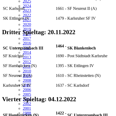
2025
2024
SC Karlsdorf
1661
-
SF Neureut II (A)
2023
2022
SK Ettlingen IV
1479
-
Karlsruher SF IV
2021
2020
2019
Dritter Spieltag: 20.11.2022
2018
2017
2016
1464
-
2015
SC Untergrombach III
SK Blankenloch
2014
SF Kraichtal
1690
-
Post Südtstadt Karlsruhe
2013
2012
SF Hambrücken (N)
1395
-
SK Ettlingen IV
2011
2010
SF Neureut II (A)
1610
-
SC Rheinstetten (N)
2009
2008
2007
Karlsruher SF IV
1637
-
SC Karlsdorf
2006
2005
Vierter Spieltag: 04.12.2022
2004
2002
2001
1422
-
1988
SF Hambrücken (N)
SC Untergrombach III