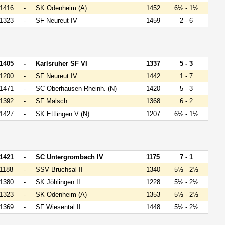
1416
-
SK Odenheim (A)
1452
6½ - 1½
1323
-
SF Neureut IV
1459
2 - 6
1405
-
Karlsruher SF VI
1337
5 - 3
1200
-
SF Neureut IV
1442
1 - 7
1471
-
SC Oberhausen-Rheinh. (N)
1420
5 - 3
1392
-
SF Malsch
1368
6 - 2
1427
-
SK Ettlingen V (N)
1207
6½ - 1½
1421
-
SC Untergrombach IV
1175
7 - 1
1188
-
SSV Bruchsal II
1340
5½ - 2½
1380
-
SK Jöhlingen II
1228
5½ - 2½
1323
-
SK Odenheim (A)
1353
5½ - 2½
1369
-
SF Wiesental II
1448
5½ - 2½