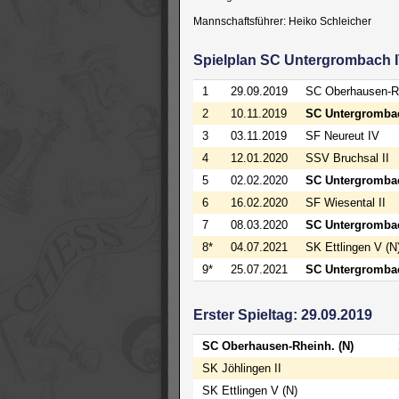
Mannschaftsführer: Heiko Schleicher
Spielplan SC Untergrombach 
1
29.09.2019
SC Oberhausen-Rh
2
10.11.2019
SC Untergromba
3
03.11.2019
SF Neureut IV
4
12.01.2020
SSV Bruchsal II
5
02.02.2020
SC Untergromba
6
16.02.2020
SF Wiesental II
7
08.03.2020
SC Untergromba
8*
04.07.2021
SK Ettlingen V (N
9*
25.07.2021
SC Untergromba
Erster Spieltag: 29.09.2019
SC Oberhausen-Rheinh. (N)
SK Jöhlingen II
SK Ettlingen V (N)