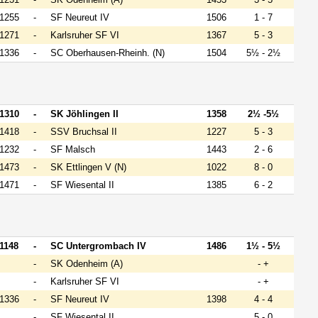
1255
-
SF Neureut IV
1506
1 - 7
1271
-
Karlsruher SF VI
1367
5 - 3
1336
-
SC Oberhausen-Rheinh. (N)
1504
5½ - 2½
1310
-
SK Jöhlingen II
1358
2½ -5½
1418
-
SSV Bruchsal II
1227
5 - 3
1232
-
SF Malsch
1443
2 - 6
1473
-
SK Ettlingen V (N)
1022
8 - 0
1471
-
SF Wiesental II
1385
6 - 2
1148
-
SC Untergrombach IV
1486
1½ - 5½
-
SK Odenheim (A)
- +
-
Karlsruher SF VI
- +
1336
-
SF Neureut IV
1398
4 - 4
-
SF Wiesental II
5 - 0