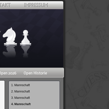
Open 2026
Open Historie
Navigation
1. Mannschaft
überspringen
2. Mannschaft
3. Mannschaft
4. Mannschaft