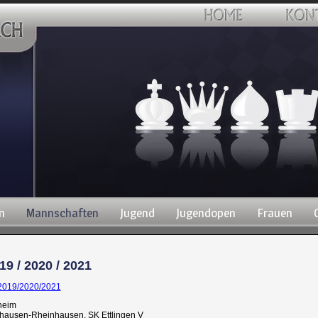
n
Mannschaften
Jugend
Jugendopen
Frauen
9 / 2020 / 2021
 2019/2020/2021
heim
rhausen-Rheinhausen, SK Ettlingen V