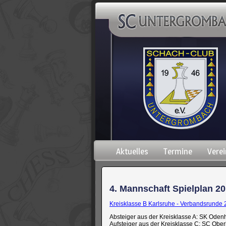
Navigation
Aktuelles
Termine
Verei
überspringen
4. Mannschaft Spielplan 201
Kreisklasse B Karlsruhe - Verbandsrunde
Absteiger aus der Kreisklasse A: SK Oden
Aufsteiger aus der Kreisklasse C: SC Obe