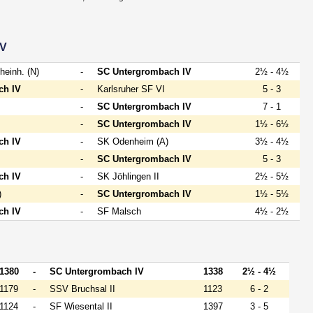
IV
einh. (N)
-
SC Untergrombach IV
2½ - 4½
ch IV
-
Karlsruher SF VI
5 - 3
-
SC Untergrombach IV
7 - 1
-
SC Untergrombach IV
1½ - 6½
ch IV
-
SK Odenheim (A)
3½ - 4½
-
SC Untergrombach IV
5 - 3
ch IV
-
SK Jöhlingen II
2½ - 5½
)
-
SC Untergrombach IV
1½ - 5½
ch IV
-
SF Malsch
4½ - 2½
1380
-
SC Untergrombach IV
1338
2½ - 4½
1179
-
SSV Bruchsal II
1123
6 - 2
1124
-
SF Wiesental II
1397
3 - 5