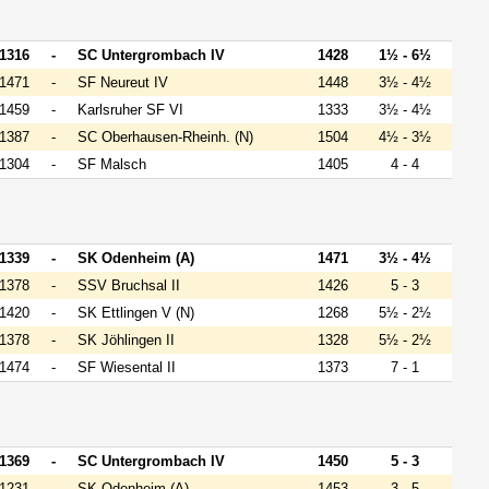
1316
-
SC Untergrombach IV
1428
1½ - 6½
1471
-
SF Neureut IV
1448
3½ - 4½
1459
-
Karlsruher SF VI
1333
3½ - 4½
1387
-
SC Oberhausen-Rheinh. (N)
1504
4½ - 3½
1304
-
SF Malsch
1405
4 - 4
1339
-
SK Odenheim (A)
1471
3½ - 4½
1378
-
SSV Bruchsal II
1426
5 - 3
1420
-
SK Ettlingen V (N)
1268
5½ - 2½
1378
-
SK Jöhlingen II
1328
5½ - 2½
1474
-
SF Wiesental II
1373
7 - 1
1369
-
SC Untergrombach IV
1450
5 - 3
1231
-
SK Odenheim (A)
1453
3 - 5