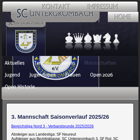
Navigation
Aktuelles
Termine
Verein
Mannschaften
überspringen
Jugend
Jugendopen
Frauen
Open 2026
Open Historie
3. Mannschaft Saisonverlauf 2025/26
Bereichsliga Nord 3 - Verbandsrunde 2025/2026
Absteiger aus Landesliga: SF Neureut
Aufsteiger aus Bezirksklasse: SC Untergrombach 3, SF Rot, SC