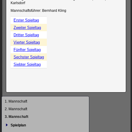
Karlsdorf
Mannschaftsführer: Bernhard Kling
Erster Spieltag
Zweiter Spieltag
Dritter Spieltag
Vierter Spieltag
Fünfter Spieltag
Sechster Spieltag
Siebter Spieltag
Navigation
1. Mannschaft
überspringen
2. Mannschaft
3. Mannschaft
Spielplan