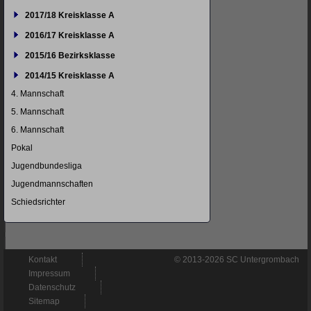
2017/18 Kreisklasse A
2016/17 Kreisklasse A
2015/16 Bezirksklasse
2014/15 Kreisklasse A
4. Mannschaft
5. Mannschaft
6. Mannschaft
Pokal
Jugendbundesliga
Jugendmannschaften
Schiedsrichter
Navigation
Kontakt
© 2013-2026 SC Untergrombach
überspringen
Impressum
Datenschutz
Sitemap