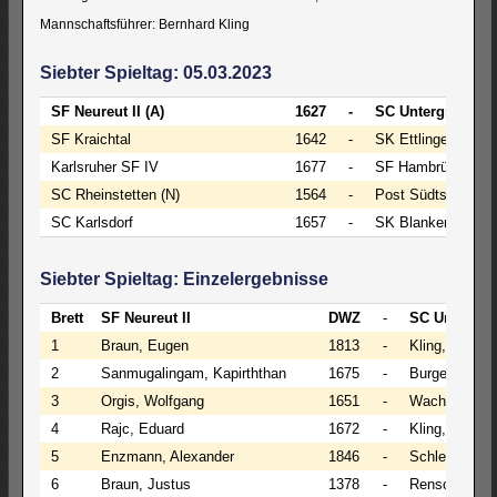
Mannschaftsführer: Bernhard Kling
Siebter Spieltag: 05.03.2023
SF Neureut II (A)
1627
-
SC Untergrombach
SF Kraichtal
1642
-
SK Ettlingen IV
Karlsruher SF IV
1677
-
SF Hambrücken (N
SC Rheinstetten (N)
1564
-
Post Südtstadt Kar
SC Karlsdorf
1657
-
SK Blankenloch
Siebter Spieltag: Einzelergebnisse
Brett
SF Neureut II
DWZ
-
SC Untergro
1
Braun, Eugen
1813
-
Kling, Bernha
2
Sanmugalingam, Kapirththan
1675
-
Burger, Andr
3
Orgis, Wolfgang
1651
-
Wachter, Ale
4
Rajc, Eduard
1672
-
Kling, Simon
5
Enzmann, Alexander
1846
-
Schleicher, H
6
Braun, Justus
1378
-
Rensch, Pete