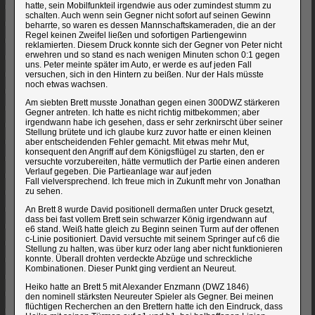
hatte, sein Mobilfunkteil irgendwie aus oder zumindest stumm zu
schalten. Auch wenn sein Gegner nicht sofort auf seinen Gewinn
beharrte, so waren es dessen Mannschaftskameraden, die an der
Regel keinen Zweifel ließen und sofortigen Partiengewinn
reklamierten. Diesem Druck konnte sich der Gegner von Peter nicht
erwehren und so stand es nach wenigen Minuten schon 0:1 gegen
uns. Peter meinte später im Auto, er werde es auf jeden Fall
versuchen, sich in den Hintern zu beißen. Nur der Hals müsste
noch etwas wachsen.
Am siebten Brett musste Jonathan gegen einen 300DWZ stärkeren
Gegner antreten. Ich hatte es nicht richtig mitbekommen; aber
irgendwann habe ich gesehen, dass er sehr zerknirscht über seiner
Stellung brütete und ich glaube kurz zuvor hatte er einen kleinen
aber entscheidenden Fehler gemacht. Mit etwas mehr Mut,
konsequent den Angriff auf dem Königsflügel zu starten, den er
versuchte vorzubereiten, hätte vermutlich der Partie einen anderen
Verlauf gegeben. Die Partieanlage war auf jeden
Fall vielversprechend. Ich freue mich in Zukunft mehr von Jonathan
zu sehen.
An Brett 8 wurde David positionell dermaßen unter Druck gesetzt,
dass bei fast vollem Brett sein schwarzer König irgendwann auf
e6 stand. Weiß hatte gleich zu Beginn seinen Turm auf der offenen
c-Linie positioniert. David versuchte mit seinem Springer auf c6 die
Stellung zu halten, was über kurz oder lang aber nicht funktionieren
konnte. Überall drohten verdeckte Abzüge und schreckliche
Kombinationen. Dieser Punkt ging verdient an Neureut.
Heiko hatte an Brett 5 mit Alexander Enzmann (DWZ 1846)
den nominell stärksten Neureuter Spieler als Gegner. Bei meinen
flüchtigen Recherchen an den Brettern hatte ich den Eindruck, dass