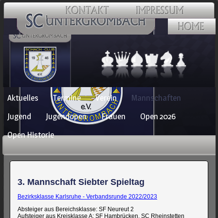
Navigation
Aktuelles
Termine
Verein
Mannschaften
überspringen
Jugend
Jugendopen
Frauen
Open 2026
Open Historie
3. Mannschaft Siebter Spieltag
Bezirksklasse Karlsruhe - Verbandsrunde 2022/2023
Absteiger aus Bereichsklasse: SF Neureut 2
Aufsteiger aus Kreisklasse A: SF Hambrücken, SC Rheinstetten