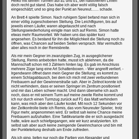
Heiko mit seinen Türmen auf a1 und b1, bei halboffenen Linien
doch recht gut stand. Das habe ich aber wohl völlig falsch
eingeschätzt; und so ging der Punkt an Neureut........ schade.
An Brett 4 spielte Simon. Nach ruhigem Spiel befand man sich in
einer völlig zugeschobenen Stellung. Die Leichtfiguren, bis auf
jeweils einen Läufer, waren abgetauscht und nach
Stellungswiederholung einigte man sich auf Remis. Simon hatte
etwas mehr Raumvorteil. Wir haben uns das später kurz
angesehen. Es bestand für ihn die Möglichkeit die Stellung noch zu
öffnen, was Chancen auf beiden Seiten versprach. War vermutlich
aber alles noch in der Remisbreite.
Als mir mein Gegner im zwanzigsten Zug, in ausgeglichener
Stellung, Remis anbeboten hatte, musst ich ablehnen, da die
Mannschaft schon mit 3 Zählern hinten lag. Es gab im Anschluss
mehrere Züge lang eine Art Schattenboxen. - Wer angreift verliert. -
Irgendwann öffnet dann mein Gegner die Stellung; es kommt zu
einem Schlagabtausch, bei dem ich mich mit zwei verbundenen
Freibauern auf der Gewinnerstraße sah. Aber in Zeitnot konnte ich
nicht verhindern, dass er seinen Springer im Zentrum positioniert
und mir das Leben schwer macht. Und dann übersehe ich auch
noch, dass er mit seinem Turm auf meine zweite Reihe kommt und
ich nur durch einen Turmzug zurück auf F1 das Matt verhindern
kann, was mich aber den Läufer kostet. Mit noch 12 Sekunden vor
der Zeitkontrolle biete ich Remis, das vom Neureuter Spieler, trotz
Figur mehr, angenommen wird. Er selbst sah keine Chance meine
Freibauern aufzuhalten. Eine Taktikvariante die er sich ausgedacht
hatte, wäre auch schiefgegangen, wie wir kurz analysierten. Ich
selbst sah aber auch keine zwingende Gewinnchance und bin mit
der Punkteteilung deshalb am Ende zufrieden.
Als ich ging, liefen nur noch die Partien von Alexander und