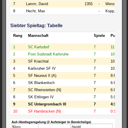
7
Lamm, David
1355
-
Wenzel, Jona
8
Hecht, Max
-
Kopp, David
Siebter Spieltag: Tabelle
Rang
Mannschaft
Spiele
Punkte
1
SC Karlsdorf
7
11:3
2
Post Südstadt Karlsruhe
7
10:4
3
SF Kraichtal
7
10:4
4
Karlsruher SF IV
7
10:4
5
SF Neureut II (A)
7
8:6
6
SK Blankenloch
7
6:8
7
SC Rheinstetten (N)
7
6:8
8
SK Ettlingen IV
7
5:9
9
SC Untergrombach III
7
4:10
10
SF Hambrücken (N)
7
0:14