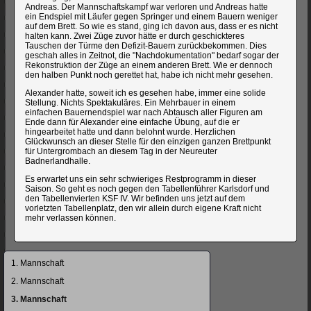
Andreas. Der Mannschaftskampf war verloren und Andreas hatte
ein Endspiel mit Läufer gegen Springer und einem Bauern weniger
auf dem Brett. So wie es stand, ging ich davon aus, dass er es nicht
halten kann. Zwei Züge zuvor hätte er durch geschickteres
Tauschen der Türme den Defizit-Bauern zurückbekommen. Dies
geschah alles in Zeitnot, die "Nachdokumentation" bedarf sogar der
Rekonstruktion der Züge an einem anderen Brett. Wie er dennoch
den halben Punkt noch gerettet hat, habe ich nicht mehr gesehen.
Alexander hatte, soweit ich es gesehen habe, immer eine solide
Stellung. Nichts Spektakuläres. Ein Mehrbauer in einem
einfachen Bauernendspiel war nach Abtausch aller Figuren am
Ende dann für Alexander eine einfache Übung, auf die er
hingearbeitet hatte und dann belohnt wurde. Herzlichen
Glückwunsch an dieser Stelle für den einzigen ganzen Brettpunkt
für Untergrombach an diesem Tag in der Neureuter
Badnerlandhalle.
Es erwartet uns ein sehr schwieriges Restprogramm in dieser
Saison. So geht es noch gegen den Tabellenführer Karlsdorf und
den Tabellenvierten KSF IV. Wir befinden uns jetzt auf dem
vorletzten Tabellenplatz, den wir allein durch eigene Kraft nicht
mehr verlassen können.
Navigation
1. Mannschaft
überspringen
2. Mannschaft
3. Mannschaft