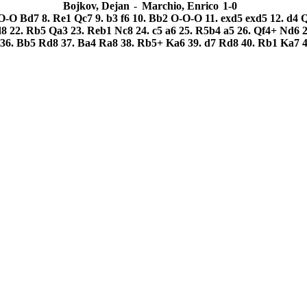
Bojkov, Dejan
-
Marchio, Enrico
1-0
O-O
Bd7
8.
Re1
Qc7
9.
b3
f6
10.
Bb2
O-O-O
11.
exd5
exd5
12.
d4
d8
22.
Rb5
Qa3
23.
Reb1
Nc8
24.
c5
a6
25.
R5b4
a5
26.
Qf4+
Nd6
36.
Bb5
Rd8
37.
Ba4
Ra8
38.
Rb5+
Ka6
39.
d7
Rd8
40.
Rb1
Ka7