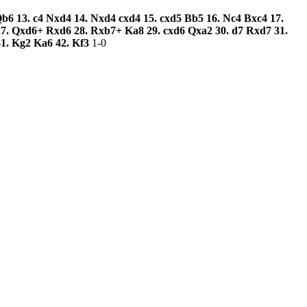
Qb6
13.
c4
Nxd4
14.
Nxd4
cxd4
15.
cxd5
Bb5
16.
Nc4
Bxc4
17.
27.
Qxd6+
Rxd6
28.
Rxb7+
Ka8
29.
cxd6
Qxa2
30.
d7
Rxd7
31.
41.
Kg2
Ka6
42.
Kf3
1-0