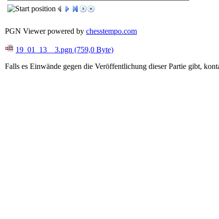
PGN Viewer powered by
chesstempo.com
19_01_13__3.pgn
(759,0 Byte)
Falls es Einwände gegen die Veröffentlichung dieser Partie gibt, kont