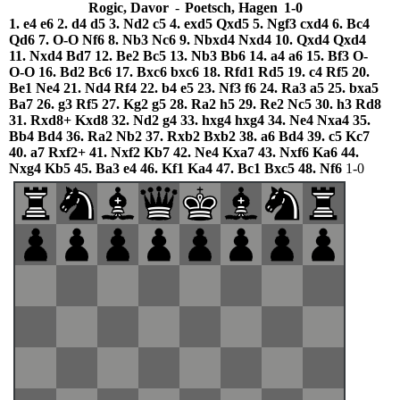
Rogic, Davor
-
Poetsch, Hagen
1-0
1.
e4
e6
2.
d4
d5
3.
Nd2
c5
4.
exd5
Qxd5
5.
Ngf3
cxd4
6.
Bc4
Qd6
7.
O-O
Nf6
8.
Nb3
Nc6
9.
Nbxd4
Nxd4
10.
Qxd4
Qxd4
11.
Nxd4
Bd7
12.
Be2
Bc5
13.
Nb3
Bb6
14.
a4
a6
15.
Bf3
O-
O-O
16.
Bd2
Bc6
17.
Bxc6
bxc6
18.
Rfd1
Rd5
19.
c4
Rf5
20.
Be1
Ne4
21.
Nd4
Rf4
22.
b4
e5
23.
Nf3
f6
24.
Ra3
a5
25.
bxa5
Ba7
26.
g3
Rf5
27.
Kg2
g5
28.
Ra2
h5
29.
Re2
Nc5
30.
h3
Rd8
31.
Rxd8+
Kxd8
32.
Nd2
g4
33.
hxg4
hxg4
34.
Ne4
Nxa4
35.
Bb4
Bd4
36.
Ra2
Nb2
37.
Rxb2
Bxb2
38.
a6
Bd4
39.
c5
Kc7
40.
a7
Rxf2+
41.
Nxf2
Kb7
42.
Ne4
Kxa7
43.
Nxf6
Ka6
44.
Nxg4
Kb5
45.
Ba3
e4
46.
Kf1
Ka4
47.
Bc1
Bxc5
48.
Nf6
1-0