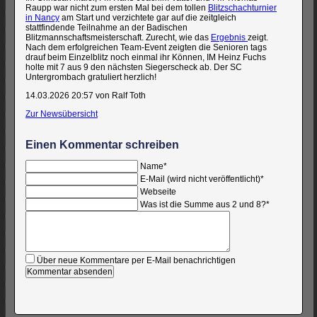
Raupp war nicht zum ersten Mal bei dem tollen
Blitzschachturnier
in Nancy
am Start und verzichtete gar auf die zeitgleich
stattfindende Teilnahme an der Badischen
Blitzmannschaftsmeisterschaft. Zurecht, wie das
Ergebnis
zeigt.
Nach dem erfolgreichen Team-Event zeigten die Senioren tags
drauf beim Einzelblitz noch einmal ihr Können, IM Heinz Fuchs
holte mit 7 aus 9 den nächsten Siegerscheck ab. Der SC
Untergrombach gratuliert herzlich!
14.03.2026 20:57
von Ralf Toth
Zur Newsübersicht
Einen Kommentar schreiben
Pflichtfeld
Name
*
Pflichtfeld
E-Mail (wird nicht veröffentlicht)
*
Webseite
Was ist die Summe aus 2 und 8?
*
Kommentar
Über neue Kommentare per E-Mail benachrichtigen