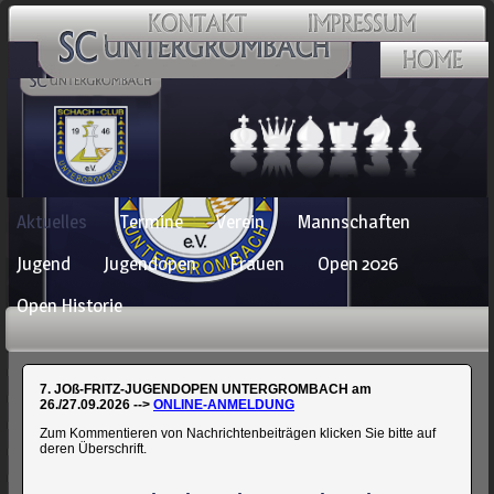
Navigation
Aktuelles
Termine
Verein
Mannschaften
überspringen
Jugend
Jugendopen
Frauen
Open 2026
Open Historie
7. JOß-FRITZ-JUGENDOPEN UNTERGROMBACH am
26./27.09.2026 -->
ONLINE-ANMELDUNG
Zum Kommentieren von Nachrichtenbeiträgen klicken Sie bitte auf
deren Überschrift.