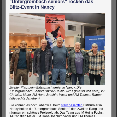
"Untergrombach seniors" rocken das
Blitz-Event in Nancy
Zweiter Platz beim Blitzschachturnier in Nancy: Die
"Untergrombach Seniors" mit IM Heinz Fuchs (zweiter von links), IM
Christian Maier, FM Hans-Joachim Vatter und FM Thomas Raupp
(alle rechts daneben)
Sie können es noch, aber wie! Beim
stark besetzten
Blitzturnier in
Nancy holten die "Untergrombach Seniors" den zweiten Rang und
räumten ein schönes Preisgeld ab. Das Team aus IM Heinz Fuchs,
IM Christian Maier, FM Hans-Joachim Vatter und FM Thomas