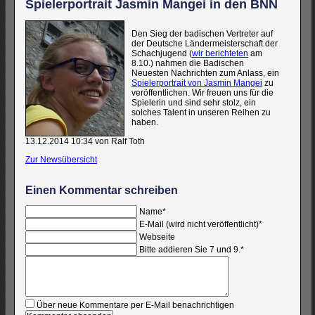
Spielerportrait Jasmin Mangei in den BNN
Den Sieg der badischen Vertreter auf
der Deutsche Ländermeisterschaft der
Schachjugend (
wir berichteten
am
8.10.) nahmen die Badischen
Neuesten Nachrichten zum Anlass, ein
Spielerportrait von Jasmin Mangei
zu
veröffentlichen. Wir freuen uns für die
Spielerin und sind sehr stolz, ein
solches Talent in unseren Reihen zu
haben.
13.12.2014 10:34
von Ralf Toth
Zur Newsübersicht
Einen Kommentar schreiben
Pflichtfeld
Name
*
Pflichtfeld
E-Mail (wird nicht veröffentlicht)
*
Webseite
Bitte addieren Sie 7 und 9.
*
Kommentar
Über neue Kommentare per E-Mail benachrichtigen