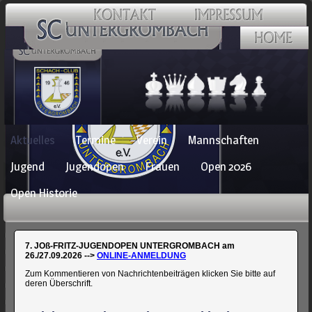
Navigation
Aktuelles
Termine
Verein
Mannschaften
überspringen
Jugend
Jugendopen
Frauen
Open 2026
Open Historie
7. JOß-FRITZ-JUGENDOPEN UNTERGROMBACH am
26./27.09.2026 -->
ONLINE-ANMELDUNG
Zum Kommentieren von Nachrichtenbeiträgen klicken Sie bitte auf
deren Überschrift.