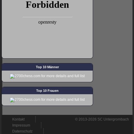
Top 10 Männer
Top 10 Frauen
Navigation
Kontakt
© 2013-2026 SC Untergrombach
überspringen
Impressum
Datenschutz