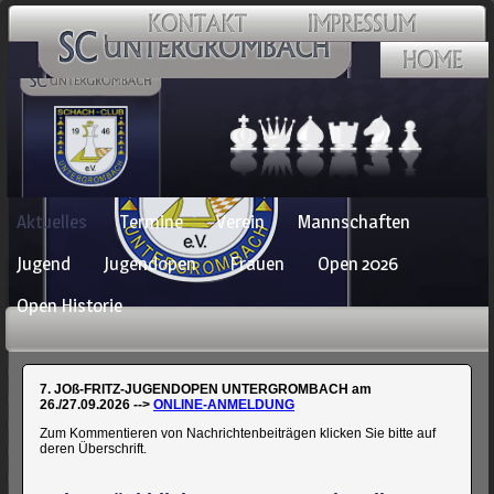
Navigation
Aktuelles
Termine
Verein
Mannschaften
überspringen
Jugend
Jugendopen
Frauen
Open 2026
Open Historie
7. JOß-FRITZ-JUGENDOPEN UNTERGROMBACH am
26./27.09.2026 -->
ONLINE-ANMELDUNG
Zum Kommentieren von Nachrichtenbeiträgen klicken Sie bitte auf
deren Überschrift.