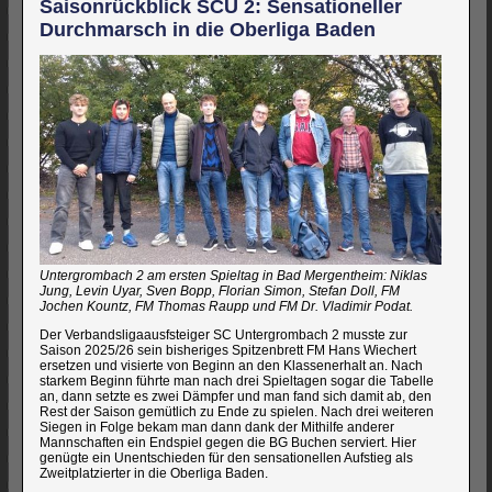
Saisonrückblick SCU 2: Sensationeller
Durchmarsch in die Oberliga Baden
Untergrombach 2 am ersten Spieltag in Bad Mergentheim: Niklas
Jung, Levin Uyar, Sven Bopp, Florian Simon, Stefan Doll, FM
Jochen Kountz, FM Thomas Raupp und FM Dr. Vladimir Podat.
Der Verbandsligaausfsteiger SC Untergrombach 2 musste zur
Saison 2025/26 sein bisheriges Spitzenbrett FM Hans Wiechert
ersetzen und visierte von Beginn an den Klassenerhalt an. Nach
starkem Beginn führte man nach drei Spieltagen sogar die Tabelle
an, dann setzte es zwei Dämpfer und man fand sich damit ab, den
Rest der Saison gemütlich zu Ende zu spielen. Nach drei weiteren
Siegen in Folge bekam man dann dank der Mithilfe anderer
Mannschaften ein Endspiel gegen die BG Buchen serviert. Hier
genügte ein Unentschieden für den sensationellen Aufstieg als
Zweitplatzierter in die Oberliga Baden.