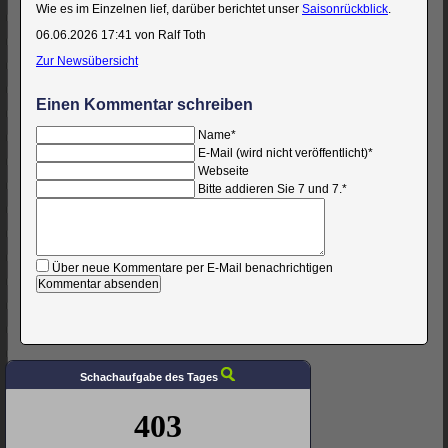
Wie es im Einzelnen lief, darüber berichtet unser
Saisonrückblick
.
06.06.2026 17:41
von Ralf Toth
Zur Newsübersicht
Einen Kommentar schreiben
Pflichtfeld
Name
*
Pflichtfeld
E-Mail (wird nicht veröffentlicht)
*
Webseite
Bitte addieren Sie 7 und 7.
*
Kommentar
Über neue Kommentare per E-Mail benachrichtigen
Schachaufgabe des Tages