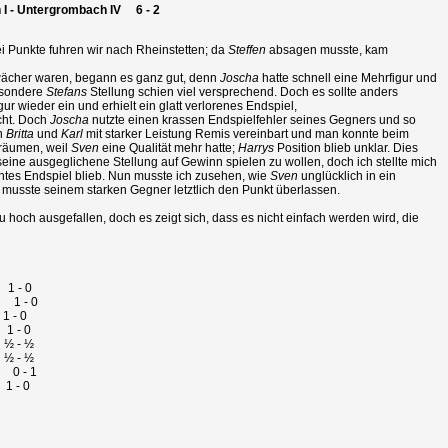
 I - Untergrombach IV 6 - 2
i Punkte fuhren wir nach Rheinstetten; da
Steffen
absagen musste, kam
hwächer waren, begann es ganz gut, denn
Joscha
hatte schnell eine Mehrfigur und
besondere
Stefans
Stellung schien viel versprechend. Doch es sollte anders
gur wieder ein und erhielt ein glatt verlorenes Endspiel,
cht. Doch
Joscha
nutzte einen krassen Endspielfehler seines Gegners und so
n
Britta
und
Karl
mit starker Leistung Remis vereinbart und man konnte beim
träumen, weil
Sven
eine Qualität mehr hatte;
Harrys
Position blieb unklar. Dies
eine ausgeglichene Stellung auf Gewinn spielen zu wollen, doch ich stellte mich
chtes Endspiel blieb. Nun musste ich zusehen, wie
Sven
unglücklich in ein
musste seinem starken Gegner letztlich den Punkt überlassen.
u hoch ausgefallen, doch es zeigt sich, dass es nicht einfach werden wird, die
 1 - 0
o 1 - 0
 - 0
1 - 0
 ½ - ½
 ½ - ½
a 0 - 1
1 - 0