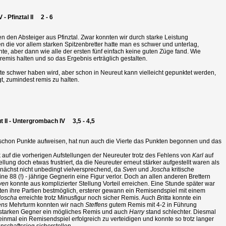
 Pfinztal II 2 - 6
n den Absteiger aus Pfinztal. Zwar konnten wir durch starke Leistung
 die vor allem starken Spitzenbretter hatte man es schwer und unterlag,
e, aber dann wie alle der ersten fünf einfach keine guten Züge fand. Wie
remis halten und so das Ergebnis erträglich gestalten.
rte schwer haben wird, aber schon in Neureut kann vielleicht gepunktet werden,
t, zumindest remis zu halten.
t II - Untergrombach IV 3,5 - 4,5
chon Punkte aufweisen, hat nun auch die Vierte das Punkten begonnen und das
k auf die vorherigen Aufstellungen der Neureuter trotz des Fehlens von
Karl
auf
ellung doch etwas frustriert, da die Neureuter erneut stärker aufgestellt waren als
nächst nicht unbedingt vielversprechend, da
Sven
und
Joscha
kritische
e 88 (!) - jährige Gegnerin eine Figur verlor. Doch an allen anderen Brettern
ven
konnte aus komplizierter Stellung Vorteil erreichen. Eine Stunde später war
n ihre Partien bestmöglich, ersterer gewann ein Remisendspiel mit einem
Joscha
erreichte trotz Minusfigur noch sicher Remis. Auch
Britta
konnte ein
ens
Mehrturm konnten wir nach
Steffens
gutem Remis mit 4-2 in Führung
starken Gegner ein mögliches Remis und auch
Harry
stand schlechter. Diesmal
inmal ein Remisendspiel erfolgreich zu verteidigen und konnte so trotz langer