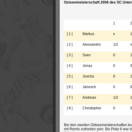
Ostseemeisterschaft 2006 des SC Unte
1
[ 1 ]
Markus
x
1
[ 2 ]
Alessandro
1/2
x
[ 3 ]
Sven
0
1
[ 4 ]
Jonas
0
[ 5 ]
Joscha
0
[ 6 ]
Janosch
0
[ 7 ]
Andreas
1/2
1
[ 8 ]
Christopher
0
Bei den zweiten Ostseemeisterschaften ko
mit Remis zufrieden sein. Bis Platz 6 wa