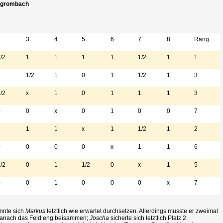
rgrombach
2
3
4
5
6
7
8
Rang
/2
1
1
1
1
1/2
1
1
1/2
1
0
1
1/2
1
3
/2
x
1
0
1
1
1
3
0
0
x
0
1
0
0
7
1
1
1
x
1
1/2
1
2
0
0
0
0
x
1
1
6
/2
0
1
1/2
0
x
1
5
0
0
1
0
0
0
x
7
nnte sich
Markus
letztlich wie erwartet durchsetzen. Allerdings musste er zweimal
r danach das Feld eng beisammen;
Joscha
sicherte sich letztlich Platz 2.