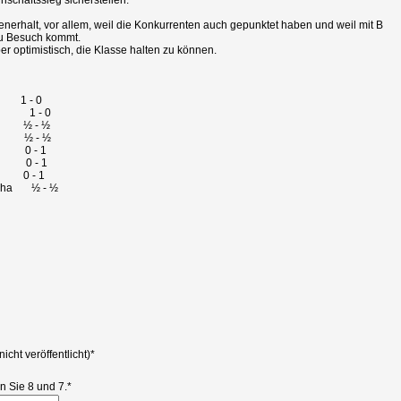
chaftssieg sicherstellen.
nerhalt, vor allem, weil die Konkurrenten auch gepunktet haben und weil mit B
zu Besuch kommt.
er optimistisch, die Klasse halten zu können.
y 1 - 0
eiko 1 - 0
an ½ - ½
fen ½ - ½
en 0 - 1
ta 0 - 1
s 0 - 1
Joscha ½ - ½
nicht veröffentlicht)
*
n Sie 8 und 7.
*
Kommentar