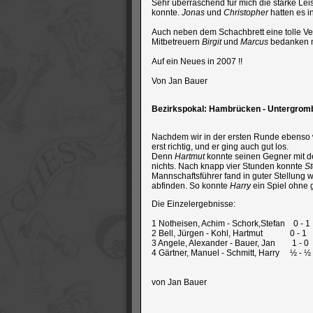
Sehr überraschend für mich die starke Le
konnte.
Jonas
und
Christopher
hatten es i
Auch neben dem Schachbrett eine tolle Ver
Mitbetreuern
Birgit
und
Marcus
bedanken 
Auf ein Neues in 2007 !!
Von Jan Bauer
Bezirkspokal: Hambrücken - Untergrom
Nachdem wir in der ersten Runde ebenso w
erst richtig, und er ging auch gut los.
Denn
Hartmut
konnte seinen Gegner mit de
nichts. Nach knapp vier Stunden konnte
St
Mannschaftsführer fand in guter Stellung w
abfinden. So konnte
Harry
ein Spiel ohne
Die Einzelergebnisse:
1 Notheisen, Achim - Schork,Stefan 0 - 1
2 Bell, Jürgen - Kohl, Hartmut 0 - 1
3 Angele, Alexander - Bauer, Jan 1 - 0
4 Gärtner, Manuel - Schmitt, Harry ½ - ½
von Jan Bauer