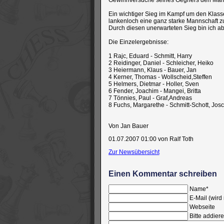
Gewinnversuche seines Gegners den Manns
Ein wichtiger Sieg im Kampf um den Klasse
lankenloch eine ganz starke Mannschaft 
Durch diesen unerwarteten Sieg bin ich ab
Die Einzelergebnisse:
1 Rajc, Eduard - Schmitt, Harr
2 Reidinger, Daniel - Schleicher, H
3 Heiermann, Klaus - Bauer, J
4 Kerner, Thomas - Wollscheid,Stef
5 Helmers, Dietmar - Holler, Sv
6 Fender, Joachim - Mangei, Brit
7 Tönnies, Paul - Graf,Andrea
8 Fuchs, Margarethe - Schmitt-Schott, 
Von Jan Bauer
01.07.2007 01:00
von Ralf Toth
Zur Newsübersicht
Einen Kommentar schreiben
Pflichtfeld
Name
*
Pflichtfeld
E-Mail (wird 
Webseite
Bitte addiere