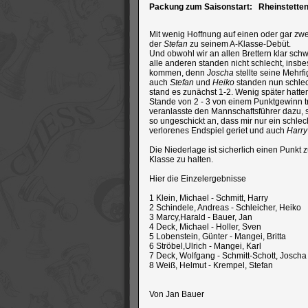
Packung zum Saisonstart: Rheinstetten
Mit wenig Hoffnung auf einen oder gar zwe
der
Stefan
zu seinem A-Klasse-Debüt.
Und obwohl wir an allen Brettern klar sc
alle anderen standen nicht schlecht, ins
kommen, denn
Joscha
stellte seine Mehrfi
auch
Stefan
und
Heiko
standen nun schle
stand es zunächst 1-2. Wenig später hatte
Stande von 2 - 3 von einem Punktgewinn 
veranlasste den Mannschaftsführer dazu, s
so ungeschickt an, dass mir nur ein schle
verlorenes Endspiel geriet und auch
Harry
Die Niederlage ist sicherlich einen Punkt z
Klasse zu halten.
Hier die Einzelergebnisse
1 Klein, Michael - Schmitt, Harry
2 Schindele, Andreas - Schleicher, Heik
3 Marcy,Harald - Bauer, Jan 1
4 Deck, Michael - Holler, Sven 
5 Lobenstein, Günter - Mangei, Britta
6 Ströbel,Ulrich - Mangei, Karl
7 Deck, Wolfgang - Schmitt-Schott, Josch
8 Weiß, Helmut - Krempel, Stefan 
Von Jan Bauer