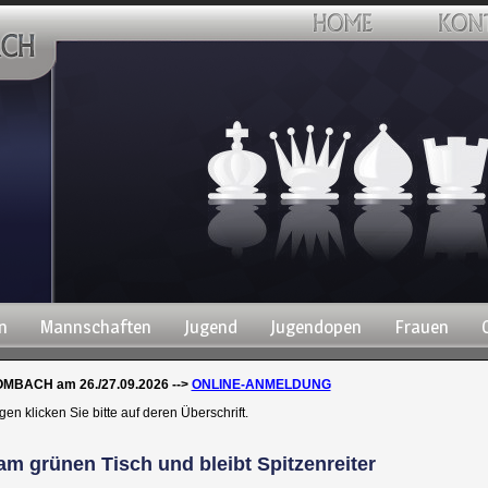
n
Mannschaften
Jugend
Jugendopen
Frauen
BACH am 26./27.09.2026 -->
ONLINE-ANMELDUNG
 klicken Sie bitte auf deren Überschrift.
 am grünen Tisch und bleibt Spitzenreiter