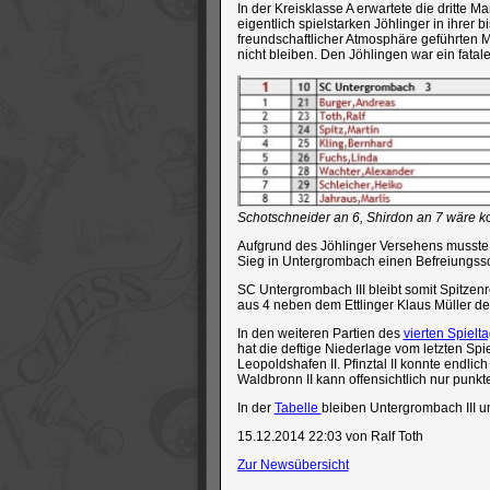
In der Kreisklasse A erwartete die dritte 
eigentlich spielstarken Jöhlinger in ihrer 
freundschaftlicher Atmosphäre geführten M
nicht bleiben. Den Jöhlingen war ein fatale
Schotschneider an 6, Shirdon an 7 wäre k
Aufgrund des Jöhlinger Versehens musste B
Sieg in Untergrombach einen Befreiungss
SC Untergrombach III bleibt somit Spitzenr
aus 4 neben dem Ettlinger Klaus Müller derz
In den weiteren Partien des
vierten Spielt
hat die deftige Niederlage vom letzten Spi
Leopoldshafen II. Pfinztal II konnte endli
Waldbronn II kann offensichtlich nur punk
In der
Tabelle
bleiben Untergrombach III und
15.12.2014 22:03
von Ralf Toth
Zur Newsübersicht