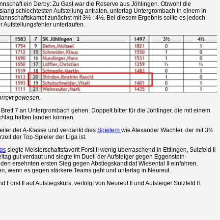
Mannschaft ein Derby: Zu Gast war die Reserve aus Jöhlingen. Obwohl die
bislang schlechtesten Aufstellung antraten, unterlag Untergrombach in einem in
annschaftskampf zunächst mit 3½ : 4½. Bei diesem Ergebnis sollte es jedoch
r Aufstellungsfehler unterlaufen.
orrekt gewesen.
rett 7 an Untergrombach gehen. Doppelt bitter für die Jöhlinger, die mit einem
chlag hätten landen können.
eiter der A-Klasse und verdankt dies
Spielern
wie Alexander Wachter, der mit 3½
eit der Top-Spieler der Liga ist.
ags
siegte Meisterschaftsfavorit Forst II wenig überraschend in Ettlingen, Sulzfeld II
eltag gut verdaut und siegte im Duell der Aufsteiger gegen Eggenstein-
ch den ersehnten ersten Sieg gegen Abstiegskandidat Wiesental II einfahren.
ten, wenn es gegen stärkere Teams geht und unterlag in Neureut.
 Forst II auf Aufstiegskurs, verfolgt von Neureut II und Aufsteiger Sulzfeld II.