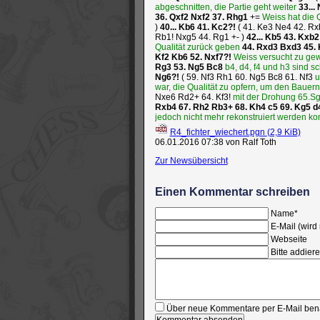
abgeschnitten, die Partie geht weiter
33...
36.
Qxf2
Nxf2
37.
Rhg1
+=
Weiss hat die 
)
40...
Kb6
41.
Kc2?!
(
41.
Ke3
Ne4
42.
Rx
Rb1!
Nxg5
44.
Rg1
+-
)
42...
Kb5
43.
Kxb
Qualität zurück geben
44.
Rxd3
Bxd3
45.
Kf2
Kb6
52.
Nxf7?!
Weiss versucht zu gewi
Rg3
53.
Ng5
Bc8
b4, d4, f4 und h3 sind 
Ng6?!
(
59.
Nf3
Rh1
60.
Ng5
Bc8
61.
Nf3
u
war, die Qualität zu opfern, um den Bauern
Nxe6
Rd2+
64.
Kf3!
mit der Drohung 65.S
Rxb4
67.
Rh2
Rb3+
68.
Kh4
c5
69.
Kg5
d
jedoch nicht mehr rekonstruiert werden kon
R4_fichter_wiechert.pgn
(2,9 KiB)
06.01.2016 07:38
von Ralf Toth
Zur Newsübersicht
Einen Kommentar schreiben
Pflichtfeld
Name
*
Pflichtfeld
E-Mail (wird 
Webseite
Bitte addiere
Über neue Kommentare per E-Mail bena