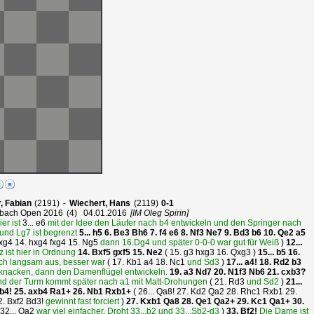
r, Fabian
2191
-
Wiechert, Hans
2119
0-1
bach Open 2016
4
04.01.2016
[IM Oleg Spirin]
er ist
3...
e6
mit der Idee den Läufer nach b4 entwickeln und den Springer nach
und Lg7 ist begrenzt
5...
h5
6.
Be3
Bh6
7.
f4
e6
8.
Nf3
Ne7
9.
Bd3
b6
10.
Qe2
a5
xg4
14.
hxg4
fxg4
15.
Ng5
dann 16.Dg4 und später 0-0-0 war gut für Weiß
)
12...
 ist hier in Ordnung
14.
Bxf5
gxf5
15.
Ne2
(
15.
g3
hxg3
16.
Qxg3
)
15...
b5
16.
ich langsam aus, besser war
(
17.
Kb1
a4
18.
Nc1
und Sd3
)
17...
a4!
18.
Rd2
b3
 knacken, dann den Damenflügel entwickeln.
19.
a3
Nd7
20.
N1f3
Nb6
21.
cxb3?
 und der Turm kommt später nach a1 mit Matt-Drohungen
(
21.
Rd3
und Sd2
)
21...
b4!
25.
axb4
Ra1+
26.
Nb1
Rxb1+
(
26...
Qa8!
27.
Kd2
Qa2
28.
Rhc1
Rxb1
29.
2.
Bxf2
Bd3!
gewinnt fast forciert
)
27.
Kxb1
Qa8
28.
Qe1
Qa2+
29.
Kc1
Qa1+
30.
32...
Qa2
war viel einfacher. Droht 33...b2 und 33...Sb2-d3
)
33.
Bf2!
Die Dame ist