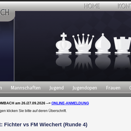
n
Mannschaften
Jugend
Jugendopen
Frauen
BACH am 26./27.09.2026 -->
ONLINE-ANMELDUNG
 klicken Sie bitte auf deren Überschrift.
: Fichter vs FM Wiechert (Runde 4)