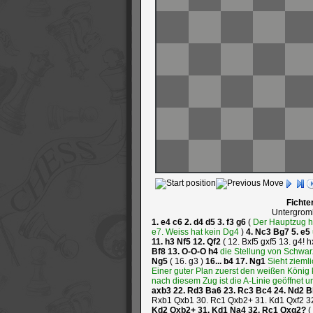
Fichte
Untergrom
1.
e4
c6
2.
d4
d5
3.
f3
g6
(
Der Hauptzug hi
e7. Weiss hat kein Dg4
)
4.
Nc3
Bg7
5.
e5
11.
h3
Nf5
12.
Qf2
(
12.
Bxf5
gxf5
13.
g4!
h
Bf8
13.
O-O-O
h4
die Stellung von Schwarz
Ng5
(
16.
g3
)
16...
b4
17.
Ng1
Sieht zieml
Einer guter Plan zuerst den weißen König
nach diesem Zug ist die A-Linie geöffnet
axb3
22.
Rd3
Ba6
23.
Rc3
Bc4
24.
Nd2
B
Rxb1
Qxb1
30.
Rc1
Qxb2+
31.
Kd1
Qxf2
3
Kd2
Qxb2+
31.
Kd1
Na4
32.
Rc1
Qxg2?
(