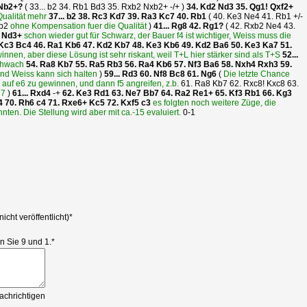
Nb2+?
(
33...
b2
34.
Rb1
Bd3
35.
Rxb2
Nxb2+
-/+
)
34.
Kd2
Nd3
35.
Qg1!
Qxf2+
Qualität mehr
37...
b2
38.
Rc3
Kd7
39.
Ra3
Kc7
40.
Rb1
(
40.
Ke3
Ne4
41.
Rb1
+/-
b2
ohne Kompensation fuer die Qualität
)
41...
Rg8
42.
Rg1?
(
42.
Rxb2
Ne4
43.
2
Nd3+
schon wieder gut für Schwarz, der Bauer f4 ist wichtiger, Weiss muss die
Kc3
Bc4
46.
Ra1
Kb6
47.
Kd2
Kb7
48.
Ke3
Kb6
49.
Kd2
Ba6
50.
Ke3
Ka7
51.
nnen, aber diese Lösung ist sehr riskant, weil T+L hier stärker sind als T+S
52...
schwach
54.
Ra8
Kb7
55.
Ra5
Rb3
56.
Ra4
Kb6
57.
Nf3
Ba6
58.
Nxh4
Rxh3
59.
nd Weiss kann sich halten
)
59...
Rd3
60.
Nf8
Bc8
61.
Ng6
(
Die letzte Chance
 auf e6 zu gewinnen, und dann f5 angreifen, z.b.
61.
Ra8
Kb7
62.
Rxc8!
Kxc8
63.
g7
)
61...
Rxd4
-+
62.
Ke3
Rd1
63.
Ne7
Bb7
64.
Ra2
Re1+
65.
Kf3
Rb1
66.
Kg3
4
70.
Rh6
c4
71.
Rxe6+
Kc5
72.
Kxf5
c3
es folgten noch weitere Züge, die
nten. Die Stellung wird aber mit ca.-15 evaluiert.
0-1
nicht veröffentlicht)
*
n Sie 9 und 1.
*
Kommentar
chrichtigen